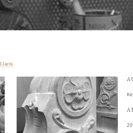
Claris
A
Ke
A
20