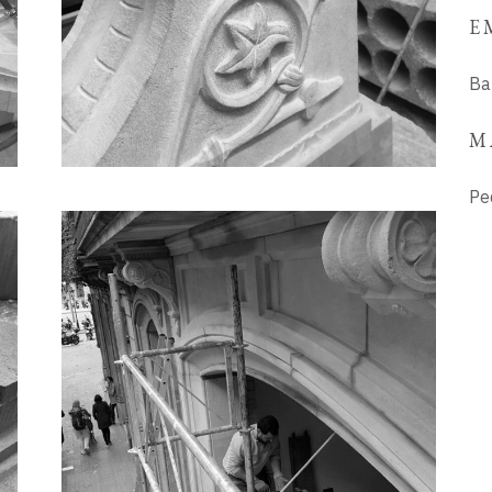
E
Ba
M
Pe