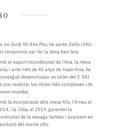
80
o, en Jordi, fill d’en Pitu, he après d’ells l’ofici
 el compromís per fer la feina ben feta.
mb el suport incondicional de l’Ana, la meva
ona, i amb més de 40 anys de trajectòria, he
conseguit desenvolupar un taller del S. XXI
n puc realitzar les obres més complexes i de
enom mundial.
mb la incorporació dels meus fills, l’Arnau el
014, i la Júlia, el 2019, garantim la
ontinuïtat de la nissaga familiar i avancem en
’evolució del nostre ofici.