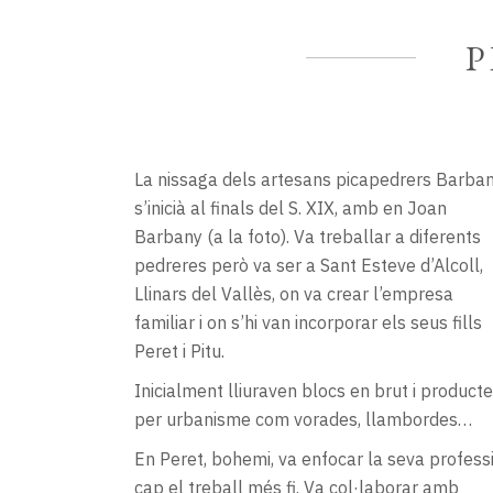
P
La nissaga dels artesans picapedrers Barba
s’inicià al finals del S. XIX, amb en Joan
Barbany (a la foto). Va treballar a diferents
pedreres però va ser a Sant Esteve d’Alcoll,
Llinars del Vallès, on va crear l’empresa
familiar i on s’hi van incorporar els seus fills
Peret i Pitu.
Inicialment lliuraven blocs en brut i product
per urbanisme com vorades, llambordes…
En Peret, bohemi, va enfocar la seva profess
cap el treball més fi. Va col·laborar amb