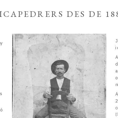
ICAPEDRERS DES DE 18
J
ny
i
A
d
a
o
r
es
A
2
c
ió
l