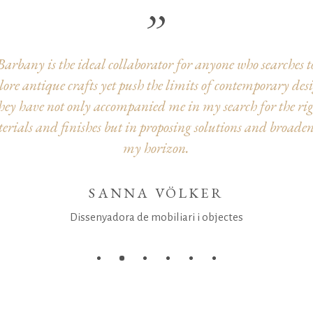
a família Barbany li hem d’agrair que, amb la seva mestr
a seva obra feta, ens han fet estimar l’apassionant món de 
pedra.
ANTONI CAMINAL
Arquitecte tècnic de la Sagrada Família