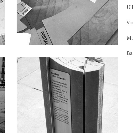
U
Vi
M
Ba