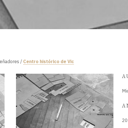
señadores
/
Centro histórico de Vic
A
Mi
A
20