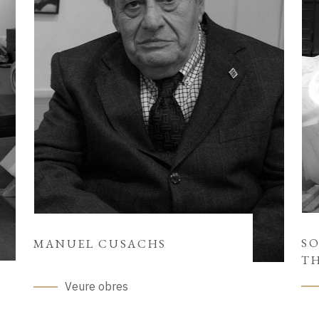
SO
MANUEL CUSACHS
T
Veure obres