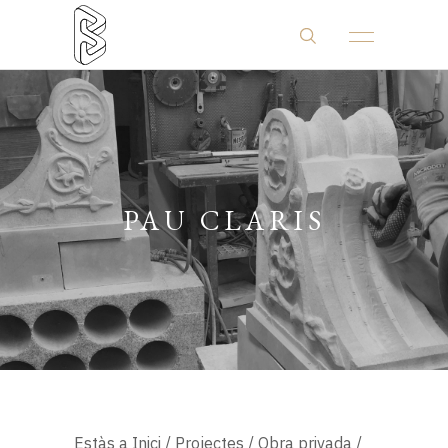
PAU CLARIS
Estàs a
Inici
/
Projectes
/
Obra privada
/